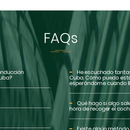
FAQs
conducción
He escuchado tantas
Cuba?
Cuba. Cómo puedo está
esperándome cuando l
Qué hago si algo sal
hora de recoger el coc
Existe algún método 