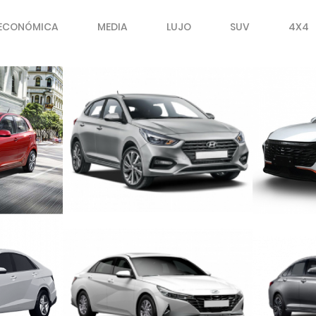
ECONÓMICA
MEDIA
LUJO
SUV
4X4
MÁTICO
MEDIO MECÁNICO
MED
CO
STANDARD AUTOMÁTICO
ALTO E