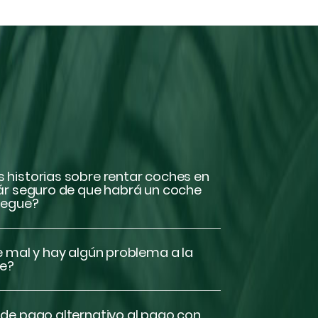
 historias sobre rentar coches en
r seguro de que habrá un coche
legue?
e mal y hay algún problema a la
he?
de pago alternativo al pago con