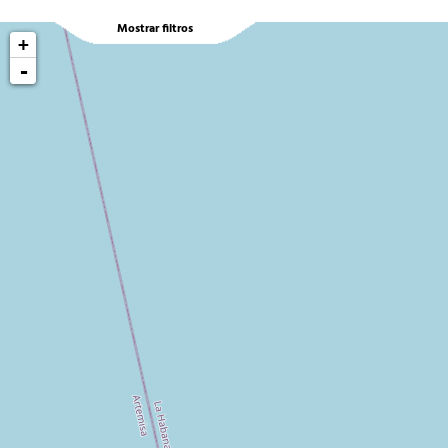
Mostrar filtros
+
-