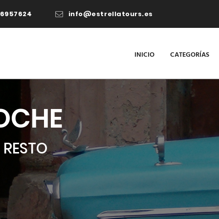
56957624
info@estrellatours.es
INICIO
CATEGORÍAS
COCHE
 RESTO