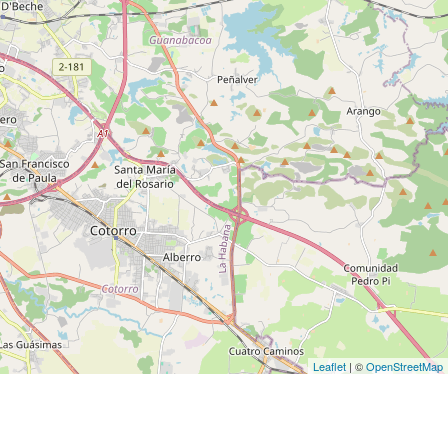
Leaflet
| ©
OpenStreetMap